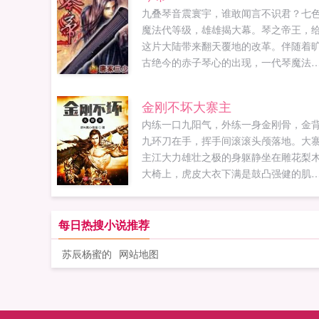
九叠琴音震寰宇，谁敢闻言不识君？七
魔法代等级，雄雄揭大幕。琴之帝王，
这片大陆带来翻天覆地的改革。伴随着
古绝今的赤子琴心的出现，一代琴魔法
师，在碧空海之中悄然诞生。这将是一
单纯的少年，逐渐成为琴中帝王的故事
金刚不坏大寨主
开创音乐魔法的先河，颠覆以往的设定
内练一口九阳气，外练一身金刚骨，金
赤橙黄绿青蓝紫，彩虹等级将成为所有
九环刀在手，挥手间滚滚头颅落地。大
技和魔法衡量的标准。原本仅仅是...
主江大力雄壮之极的身躯静坐在雕花梨
大椅上，虎皮大衣下满是鼓凸强健的肌
肉，坚硬，霸...
每日热搜小说推荐
苏辰杨蜜的
网站地图