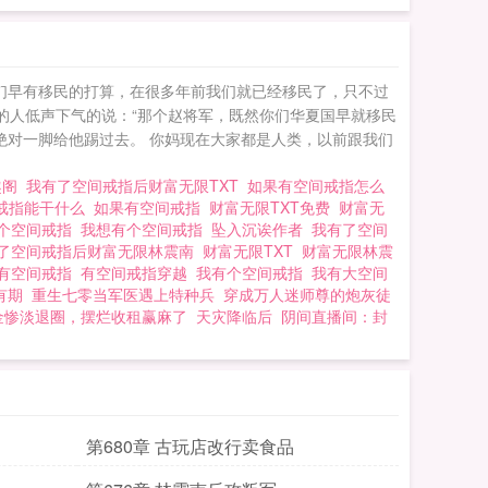
们早有移民的打算，在很多年前我们就已经移民了，只不过
的人低声下气的说：“那个赵将军，既然你们华夏国早就移民
绝对一脚给他踢过去。 你妈现在大家都是人类，以前跟我们
趣阁
我有了空间戒指后财富无限TXT
如果有空间戒指怎么
戒指能干什么
如果有空间戒指
财富无限TXT免费
财富无
个空间戒指
我想有个空间戒指
坠入沉诶作者
我有了空间
了空间戒指后财富无限林震南
财富无限TXT
财富无限林震
有空间戒指
有空间戒指穿越
我有个空间戒指
我有大空间
有期
重生七零当军医遇上特种兵
穿成万人迷师尊的炮灰徒
金惨淡退圈，摆烂收租赢麻了
天灾降临后
阴间直播间：封
第680章 古玩店改行卖食品