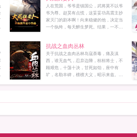
色
人在荒国，爷爷是镇国公，武将莫不以爷
给
爷为尊。赵昊有点慌，这妥妥功高震主抄
旷
家灭门的剧本啊！向来稳健的他，决定当
一个纨绔，每天醉生梦死。结果，一不小
个
心从皇帝那...
，
抗战之血肉丛林
，
背
关于抗战之血肉丛林岛寇荼毒，痛及滇
武
寨
西，谁无血气，忍弃边陲，桓桓将士，不
木
顾艰危，十荡十决，甘死如饴，座中有
圹，名勒丰碑，檩檩大义，昭示来兹。谨
以此文献给曾经为了保卫国家出国在缅甸
与倭寇决一死战的远征军将士们！历史不
会忘记，中国人不会忘记，虽然你们曾经
被记忆尘封，但是时间也绝不会让你们永
远蒙尘！...