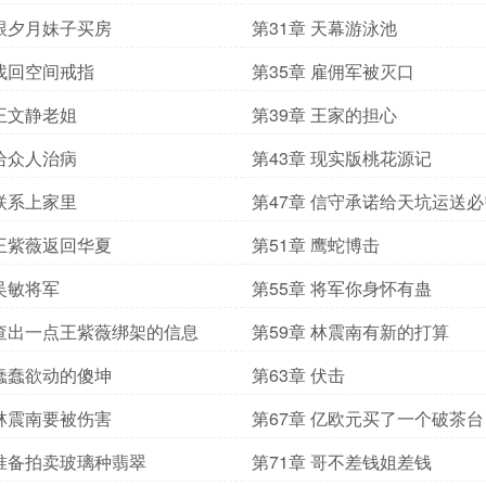
 跟夕月妹子买房
第31章 天幕游泳池
 找回空间戒指
第35章 雇佣军被灭口
 王文静老姐
第39章 王家的担心
 给众人治病
第43章 现实版桃花源记
 联系上家里
第47章 信守承诺给天坑运送
 王紫薇返回华夏
第51章 鹰蛇博击
 吴敏将军
第55章 将军你身怀有蛊
 查出一点王紫薇绑架的信息
第59章 林震南有新的打算
 蠢蠢欲动的傻坤
第63章 伏击
 林震南要被伤害
第67章 亿欧元买了一个破茶台
 准备拍卖玻璃种翡翠
第71章 哥不差钱姐差钱