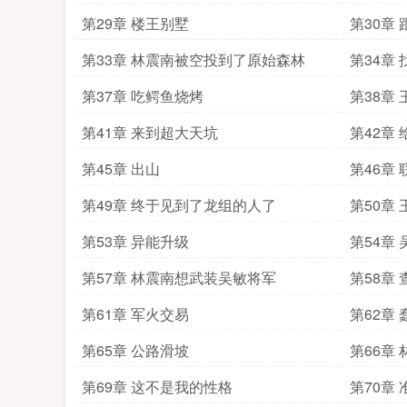
第29章 楼王别墅
第30章
第33章 林震南被空投到了原始森林
第34章
第37章 吃鳄鱼烧烤
第38章
第41章 来到超大天坑
第42章
第45章 出山
第46章
第49章 终于见到了龙组的人了
第50章
第53章 异能升级
第54章
第57章 林震南想武装吴敏将军
第58章
第61章 军火交易
第62章
第65章 公路滑坡
第66章
第69章 这不是我的性格
第70章