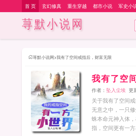
首 页
玄幻修真
重生穿越
都市小说
军史小
荨默小说网
荨默小说网
>
我有了空间戒指后，财富无限
我有了空
作者：
坠入尘埃
更新
关于我有了空间戒
无意之中，一只修
蛛本命元神入体，
指，空间更有一方