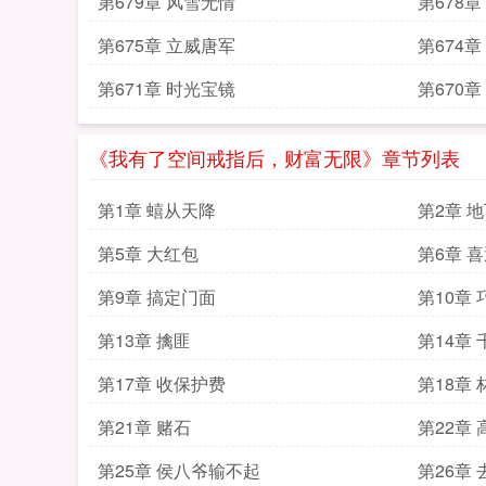
第679章 风雪无情
第678
第675章 立威唐军
第674
第671章 时光宝镜
第670
《我有了空间戒指后，财富无限》章节列表
第1章 蟢从天降
第2章 
第5章 大红包
第6章 
第9章 搞定门面
第10章
第13章 擒匪
第14章
第17章 收保护费
第18章
第21章 赌石
第22章
第25章 侯八爷输不起
第26章