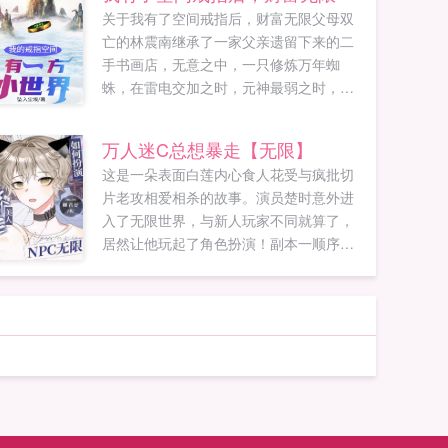
关于我有了空间戒指后，财富无限父母双
亡的林震南继承了一家父亲遗留下来的二
手书画店，无意之中，一只修炼万年蜘
蛛，在雷电交加之时，元神最弱之时，被
林震南一掌手拍碎本体，蜘蛛本命元神入
体，机缘巧合下，林震南…传承了它的异
万人迷C总想暴走【无限】
能。后来更是得到了一枚上古超级空间戒
这是一朵表面白莲内心食人花受与疯批切
指，空间更有一方小世界。后来林震南更
片老攻相爱相杀的故事。演员楚时意外进
是鉴宝，赌石，看相，看风水，修真，无
入了无限世界，与新人玩家不同就算了，
一不精，一时喜从天降，富贵逼人！...
居然让他玩起了角色扮演！副本一顺序已
调整任劳任怨捞起自己的老本，尽职尽责
扮演着娇柔做作的人设。BOSS想他想他想
NPC好漂亮的小东西～玩家他好娇，我好
喜欢。副本二已完工凝视着和上个副本毫
无差...