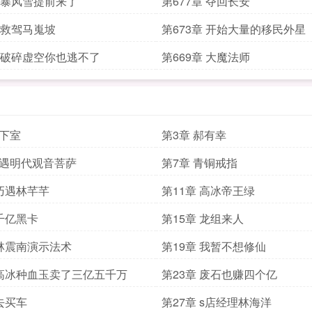
章 暴风雪提前来了
第677章 夺回长安
章 救驾马嵬坡
第673章 开始大量的移民外星
章 破碎虚空你也逃不了
第669章 大魔法师
地下室
第3章 郝有幸
喜遇明代观音菩萨
第7章 青铜戒指
 巧遇林芊芊
第11章 高冰帝王绿
 千亿黑卡
第15章 龙组来人
 林震南演示法术
第19章 我暂不想修仙
 高冰种血玉卖了三亿五千万
第23章 废石也赚四个亿
 去买车
第27章 s店经理林海洋