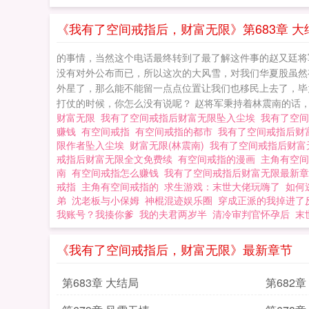
《我有了空间戒指后，财富无限》第683章 大
的事情，当然这个电话最终转到了最了解这件事的赵又廷将
没有对外公布而已，所以这次的大风雪，对我们华夏股虽然有
外星了，那么能不能留一点点位置让我们也移民上去了，毕
打仗的时候，你怎么没有说呢？ 赵将军秉持着林震南的话，移
财富无限
我有了空间戒指后财富无限坠入尘埃
我有了空
赚钱
有空间戒指
有空间戒指的都市
我有了空间戒指后财
限作者坠入尘埃
财富无限(林震南)
我有了空间戒指后财富无
戒指后财富无限全文免费续
有空间戒指的漫画
主角有空
南
有空间戒指怎么赚钱
我有了空间戒指后财富无限最新
戒指
主角有空间戒指的
求生游戏：末世大佬玩嗨了
如何
弟
沈老板与小保姆
神棍混迹娱乐圈
穿成正派的我掉进了
我账号？我揍你爹
我的夫君两岁半
清冷审判官怀孕后
末
《我有了空间戒指后，财富无限》最新章节
第683章 大结局
第682