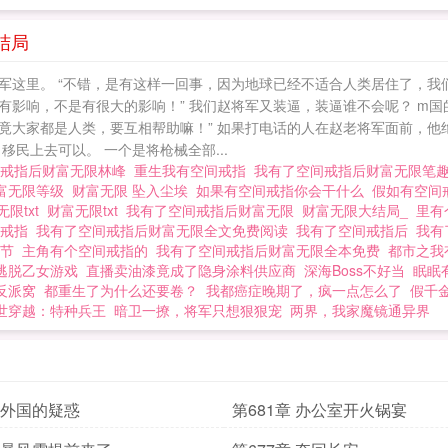
喜从天降，富贵逼人！ 我有了空间戒指后，财富无限
结局
军这里。 “不错，是有这样一回事，因为地球已经不适合人类居住了，我
影响，不是有很大的影响！” 我们赵将军又装逼，装逼谁不会呢？ m国
竟大家都是人类，要互相帮助嘛！” 如果打电话的人在赵老将军面前，他
民上去可以。 一个是将枪械全部...
间戒指后财富无限林峰
重生我有空间戒指
我有了空间戒指后财富无限笔
富无限等级
财富无限 坠入尘埃
如果有空间戒指你会干什么
假如有空间
限txt
财富无限txt
我有了空间戒指后财富无限
财富无限大结局_
里有
间戒指
我有了空间戒指后财富无限全文免费阅读
我有了空间戒指后
我有
章节
主角有个空间戒指的
我有了空间戒指后财富无限全本免费
都市之我
逃脱乙女游戏
直播卖油漆竟成了隐身涂料供应商
深海Boss不好当
眠眠
反派窝
都重生了为什么还要卷？
我都癌症晚期了，疯一点怎么了
假千
世穿越：特种兵王
暗卫一撩，将军只想狠狠宠
两界，我家魔镜通异界
章 外国的疑惑
第681章 办公室开火锅宴