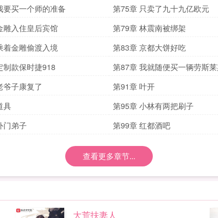
 我要买一个师的准备
第75章 只卖了九十九亿欧元
 金雕入住皇后宾馆
第79章 林震南被绑架
 乘着金雕偷渡入境
第83章 京都大饼好吃
 定制款保时捷918
第87章 我就随便买一辆劳斯
 老爷子康复了
第91章 叶开
道具
第95章 小林有两把刷子
 外门弟子
第99章 红都酒吧
查看更多章节...
大荒扶妻人