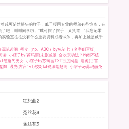
看着戚可茫然摇头的样子，戚千授同专业的师弟有些惊奇，在
说了吧，谢谢同学啦。”戚可摆了摆手，又笑道：“我忘记带
的实验室往往没有什么重要资料或者试体，再加上她是戚千
t资源笔趣阁
蚕食（np、ABO）by兔坠七（名字倒写版）
阅读
小瞎子by(苏玛丽)未删减版
合欢宗功法？狗都不练！
v1笔趣阁男女
小瞎子by苏玛丽TXT百度网盘
遇虎(古言
笔趣阁
遇虎(古言1v1)校对txt资源笔趣阁
小瞎子by苏玛丽免
狂想曲2
菟丝花9
菟丝花5