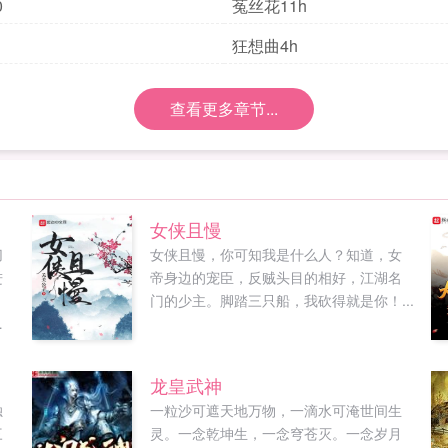
0
菟丝花11h
狂想曲4h
查看更多章节...
女侠且慢
切
女侠且慢，你可知我是什么人？知道，女
进
帝身边的宠臣，反贼头目的相好，江湖名
，
门的少主。脚踏三只船，我砍得就是你！...
已
责
想
龙皇武神
好
独
一粒沙可遮天地万物，一滴水可淹世间生
毫
三
灵。一念乾坤生，一念穹苍灭。一念岁月