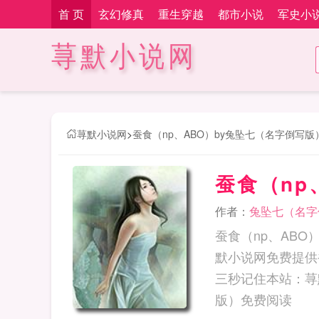
首 页
玄幻修真
重生穿越
都市小说
军史小
荨默小说网
荨默小说网
>
蚕食（np、ABO）by兔坠七（名字倒写
蚕食（np
作者：
兔坠七（名字
蚕食（np、AB
默小说网免费提供
三秒记住本站：荨默小说网 网址：w
版）免费阅读