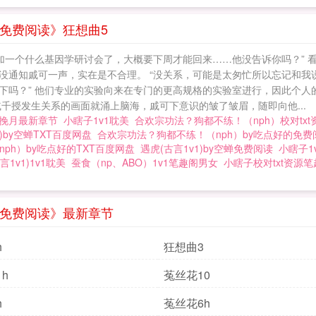
）免费阅读》狂想曲5
参加一个什么基因学研讨会了，大概要下周才能回来……他没告诉你吗？” 
没通知戚可一声，实在是不合理。 “没关系，可能是太匆忙所以忘记和我
下吗？” 他们专业的实验向来在专门的更高规格的实验室进行，因此个人
千授发生关系的画面就涌上脑海，戚可下意识的皱了皱眉，随即向他...
y挽月最新章节
小瞎子1v1耽美
合欢宗功法？狗都不练！（nph）校对tx
1)by空蝉TXT百度网盘
合欢宗功法？狗都不练！（nph）by吃点好的免费
ph）by吃点好的TXT百度网盘
遇虎(古言1v1)by空蝉免费阅读
小瞎子1
言1v1)1v1耽美
蚕食（np、ABO）1v1笔趣阁男女
小瞎子校对txt资源
）免费阅读》最新章节
h
狂想曲3
h
菟丝花10
h
菟丝花6h