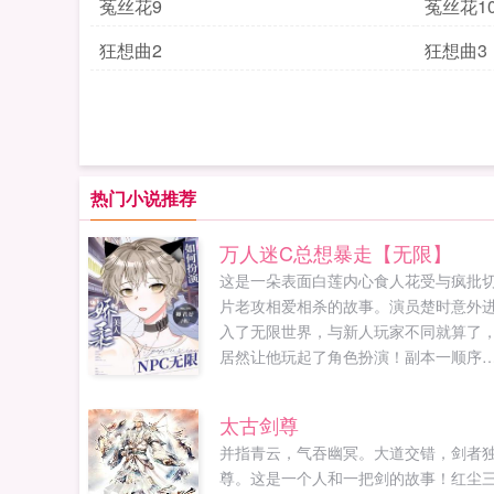
菟丝花9
菟丝花1
狂想曲2
狂想曲3
热门小说推荐
万人迷C总想暴走【无限】
这是一朵表面白莲内心食人花受与疯批
片老攻相爱相杀的故事。演员楚时意外
入了无限世界，与新人玩家不同就算了
居然让他玩起了角色扮演！副本一顺序
调整任劳任怨捞起自己的老本，尽职尽
扮演着娇柔做作的人设。BOSS想他想他
太古剑尊
NPC好漂亮的小东西～玩家他好娇，我
并指青云，气吞幽冥。大道交错，剑者
喜欢。副本二已完工凝视着和上个副本
尊。这是一个人和一把剑的故事！红尘
无差...