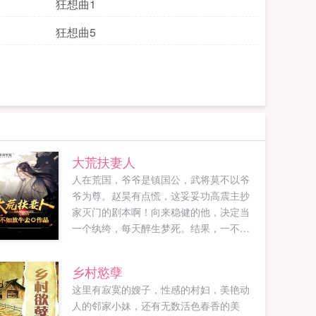
狂想曲1
狂想曲5
大荒扶妻人
人在荒国，爷爷是镇国公，武将莫不以爷
爷为尊。赵昊有点慌，这妥妥功高震主抄
家灭门的剧本啊！向来稳健的他，决定当
一个纨绔，每天醉生梦死。结果，一不小
心从皇帝那...
乡村慾孽
这里有寂寞的嫂子，性感的村妇，美艳动
人的邻家小妹，还有无数活色春香的美