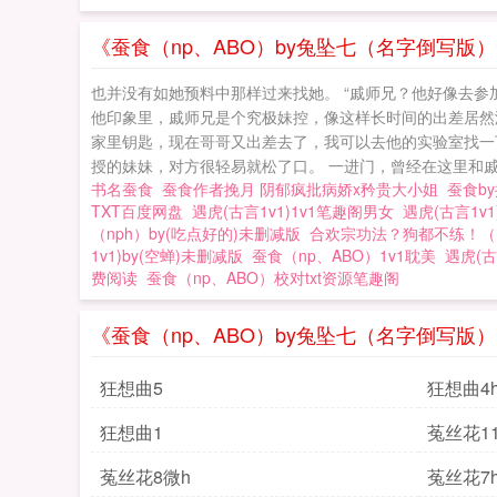
《蚕食（np、ABO）by兔坠七（名字倒写版
也并没有如她预料中那样过来找她。 “戚师兄？他好像去
他印象里，戚师兄是个究极妹控，像这样长时间的出差居然
家里钥匙，现在哥哥又出差去了，我可以去他的实验室找一
授的妹妹，对方很轻易就松了口。 一进门，曾经在这里和戚
书名蚕食
蚕食作者挽月 阴郁疯批病娇x矜贵大小姐
蚕食b
TXT百度网盘
遇虎(古言1v1)1v1笔趣阁男女
遇虎(古言1v
（nph）by(吃点好的)未删减版
合欢宗功法？狗都不练！（n
1v1)by(空蝉)未删减版
蚕食（np、ABO）1v1耽美
遇虎(古
费阅读
蚕食（np、ABO）校对txt资源笔趣阁
《蚕食（np、ABO）by兔坠七（名字倒写版
狂想曲5
狂想曲4
狂想曲1
菟丝花11
菟丝花8微h
菟丝花7