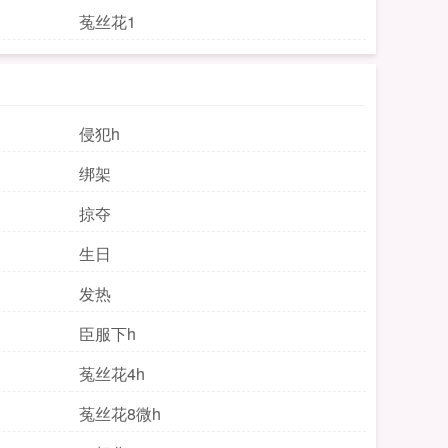
菟丝花1
侵犯h
绑架
掠夺
生日
发热
臣服下h
菟丝花4h
菟丝花8微h