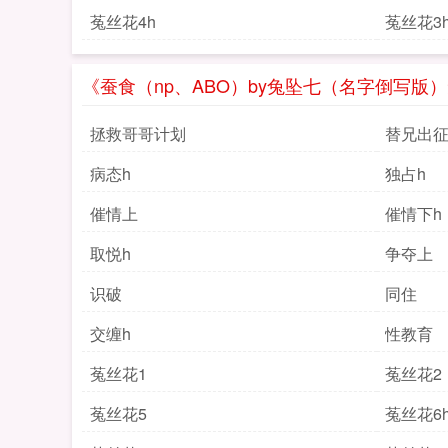
菟丝花4h
菟丝花3
《蚕食（np、ABO）by兔坠七（名字倒写版
拯救哥哥计划
替兄出
病态h
独占h
催情上
催情下h
取悦h
争夺上
识破
同住
交缠h
性教育
菟丝花1
菟丝花2
菟丝花5
菟丝花6