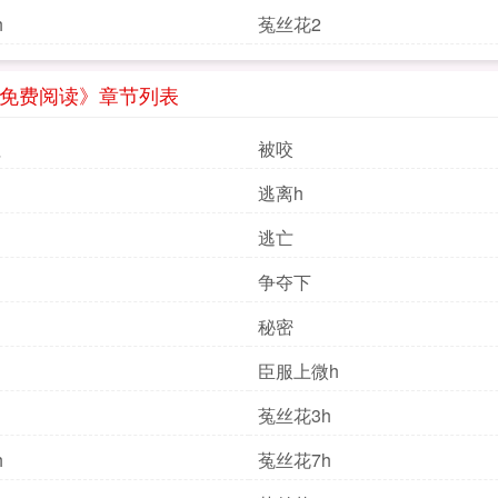
h
菟丝花2
）免费阅读》章节列表
征
被咬
逃离h
逃亡
争夺下
秘密
臣服上微h
菟丝花3h
h
菟丝花7h