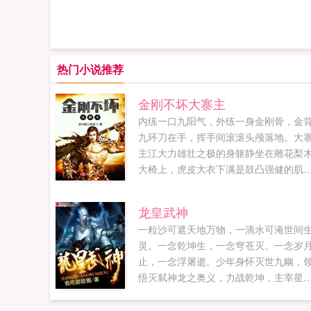
热门小说推荐
金刚不坏大寨主
内练一口九阳气，外练一身金刚骨，金
九环刀在手，挥手间滚滚头颅落地。大
主江大力雄壮之极的身躯静坐在雕花梨
大椅上，虎皮大衣下满是鼓凸强健的肌
肉，坚硬，霸...
龙皇武神
一粒沙可遮天地万物，一滴水可淹世间
灵。一念乾坤生，一念穹苍灭。一念岁
止，一念浮屠逝。少年身怀灭世九幽，
悟灭弑神龙之奥义，力战乾坤，主宰星
辰，修得世间...