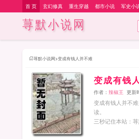
首 页
玄幻修真
重生穿越
都市小说
军史小
荨默小说网
荨默小说网
>
变成有钱人并不难
变成有钱
作者：
辣椒王
更新时间
变成有钱人并不难
读。