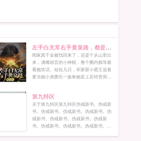
左手白无常右手黄泉路，都是瓜！
闻家真千金被找回来了，还是个从山里出
来，满嘴胡言的小神棍，整个圈内都等着
看她笑话。短短几日，宋家那小霸王追着
要当她小弟萧氏一族奉她若上宾特管局一
处求她加入，玄门世家想要拜她为师闻曦
小手一挥，直播赚功德水友大师，最近我
第九特区
总觉得被鬼压床了，还梦见诡异的婚礼现
关于第九特区第九特区伪戒新书。伪戒新
场。闻曦出门在外不要乱捡东西，你那是
书。伪戒新书。伪戒新书。伪戒新书。伪
被人配冥婚了。水...
戒新书。伪戒新书。伪戒新书。伪戒新
书。伪戒新书。伪戒新书。伪戒新书。伪
戒新书。伪戒新书。伪戒新书。伪戒新
书。伪戒新书...