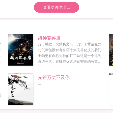
查看更多章节...
超神宠兽店
背
万订爆款，火爆爽文有一刀斩杀黄金巨龙
寨
的低等骷髅种有身怀十大宠兽秘技的看门
木
土狗更有自称为神的打工妹这是一个得到
系统开店，在破碎远古培育宠兽的故事。
当荣光覆灭，血脉逆流，昔日的存在将再
度回归，一切都是毁灭！...
光芒万丈不及你
生
...
月
领