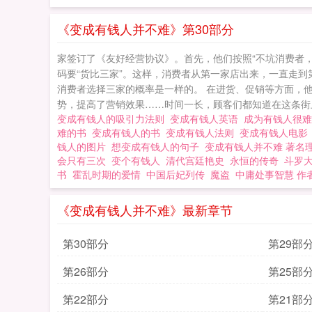
《变成有钱人并不难》第30部分
家签订了《友好经营协议》。首先，他们按照“不坑消费者
码要“货比三家”。这样，消费者从第一家店出来，一直走
消费者选择三家的概率是一样的。 在进货、促销等方面，
势，提高了营销效果……时间一长，顾客们都知道在这条街上
变成有钱人的吸引力法则
变成有钱人英语
成为有钱人很
难的书
变成有钱人的书
变成有钱人法则
变成有钱人电
钱人的图片
想变成有钱人的句子
变成有钱人并不难 著名
会只有三次
变个有钱人
清代宫廷艳史
永恒的传奇
斗罗大
书
霍乱时期的爱情
中国后妃列传
魔盗
中庸处事智慧 作
《变成有钱人并不难》最新章节
第30部分
第29部
第26部分
第25部
第22部分
第21部