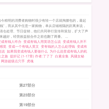
为如今精明的消费者购物时很少有转一个店就掏腰包的，最起
枉钱”，而从其中任意一家购物，单从店铺相隔的距离来说，
；清仓处理、节日促销，他们共同举行宣传和策划，扩大了声
好，经营效益较合作之前也翻了两番。 ...
变成有钱人咋办
变成有钱人用英语怎么说
变成有钱人并不
么感觉
变成一个有钱人英文
变有钱的人怎么处理钱
变成有
说说
如果我变成有钱人要做什么
为什么说变成有钱人的机
生之族
捉奸记 (1-17章) 作者:了了了
白素全集
风骚女秘
网游超级点穴手
虎魂
第27部分
第23部分
第19部分