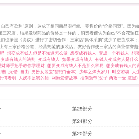
，自己有盈利”原则，达成了相同商品实行统一零售价的“价格同盟”。因
到第三家店，结果发现商品的价格是一样的，消费者便认为自己“不会花冤
他们也按照《协议》进行了密切合作：三家店“集体采购”减少了进货成本
有三家价格公道、经营规范的服装店。友好合作使三家店的商业信誉越来越
难吗
想变成有钱人但是不知道怎么做
想变成有钱人
变成一个有钱人
想
影
变成有钱人的法则
变成有钱人
如果变成有钱人
有钱人变成穷人是什
理财师手把手教你学理财
想要变成有钱人不是那么容易
想变成有钱人的
陆{ ,无错
自由
男扮女装去"猎艳"(全本)
少年之烽火岁月
时空游魂
人
者:何者明
人妖不是我的错
网游爱情故事
推倒魅帝(父子 两攻一受 腹黑)
分
第28部分
分
第24部分
分
第20部分