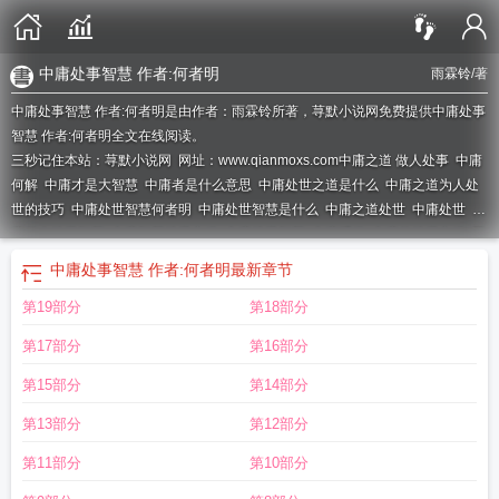
中庸处事智慧 作者:何者明
雨霖铃
/著
中庸处事智慧 作者:何者明是由作者：雨霖铃所著，荨默小说网免费提供中庸处事
智慧 作者:何者明全文在线阅读。
三秒记住本站：荨默小说网 网址：www.qianmoxs.com
中庸之道 做人处事
中庸
何解
中庸才是大智慧
中庸者是什么意思
中庸处世之道是什么
中庸之道为人处
世的技巧
中庸处世智慧何者明
中庸处世智慧是什么
中庸之道处世
中庸处世
中
庸做人处世智慧
中庸智慧处世之道
中庸处世智慧
中庸明道
中庸的处世之道
已
中庸之道处世
中庸的智慧处世的至境
中庸处事智慧 作者:何者明
最新章节
第19部分
第18部分
第17部分
第16部分
第15部分
第14部分
第13部分
第12部分
第11部分
第10部分