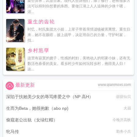
架空异界，武道百家。现代人告诉他们，除了修行，还有很多方
法可以得到你想要的东西。要做江湖上人人追捧的少侠？嗯，
这...
重生的齿轮
时忆，时氏集团大小姐，上辈子带着亲情滤镜被害离世。重生归
来，她不在眼瞎，披上战甲，决定用自己的力量，守护时家，
找...
乡村慾孽
这里有寂寞的嫂子，性感的村妇，美艳动人的邻家小妹，还有无
数活色春香的美女。看乡村少年如何玩转乡村，抱得美人归！
这...
最新更新
www.qianmoxs.com
深陷于扶她美少女的辱骂疼爱之中（NP 高H）
甜甜仙贝
生而为Beta，她很抱歉（abo np)
犬眉
偷窥老公出轨（女绿红帽）
今晚开高铁
牝马传
勤务小兵