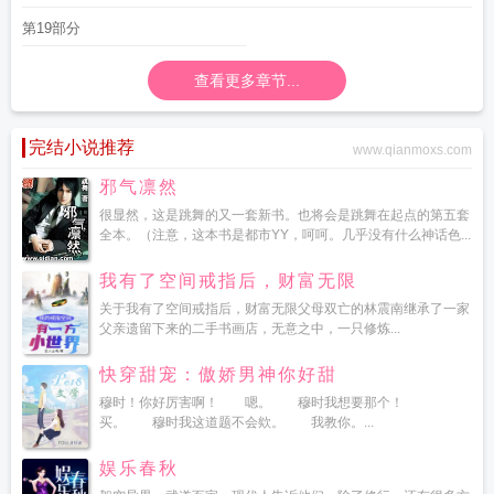
第19部分
查看更多章节...
完结小说推荐
www.qianmoxs.com
邪气凛然
很显然，这是跳舞的又一套新书。也将会是跳舞在起点的第五套
全本。（注意，这本书是都市YY，呵呵。几乎没有什么神话色...
我有了空间戒指后，财富无限
关于我有了空间戒指后，财富无限父母双亡的林震南继承了一家
父亲遗留下来的二手书画店，无意之中，一只修炼...
快穿甜宠：傲娇男神你好甜
穆时！你好厉害啊！ 嗯。 穆时我想要那个！
买。 穆时我这道题不会欸。 我教你。...
娱乐春秋