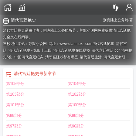
清代宫廷艳史
别克陆上公务舱
/著
清代宫廷艳史是由作者：别克陆上公务舱所著，荨默小说网免费提供清代宫廷艳
史全文在线阅读。
三秒记住本站：荨默小说网 网址：www.qianmoxs.com
历代宫廷艳事
清代宫
廷
清代宫廷艳史 - 第四十三回
清代宫廷艳史在线视频
清代宫廷生活 pdf
清朝艳
史5集
中国清代宫廷纪实
清朝宫廷戏都有哪些
清代宫廷生活
清代宫廷女研
究
清代宫廷女人
清代宫廷故事大全
清朝宫廷史
清代宫廷史有哪些
清代宫廷史
内容
清代宫廷秘史
清代宫廷女子图片图文
清代宫廷剧排行榜前十名
清朝性宫
清代宫廷艳史
最新章节
史系列
清代艳情
清代宫廷艳史简介百度百科
清代宫廷剧
清代宫廷女官
清朝宫
第105部分
第104部分
廷片
清代宫廷规矩
第103部分
第102部分
第101部分
第100部分
第99部分
第98部分
第97部分
第96部分