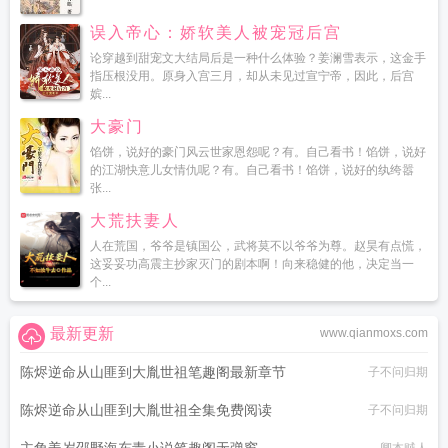
误入帝心：娇软美人被宠冠后宫
论穿越到甜宠文大结局后是一种什么体验？姜澜雪表示，这金手
指压根没用。原身入宫三月，却从未见过宣宁帝，因此，后宫
嫔...
大豪门
馅饼，说好的豪门风云世家恩怨呢？有。自己看书！馅饼，说好
的江湖快意儿女情仇呢？有。自己看书！馅饼，说好的纨绔嚣
张...
大荒扶妻人
人在荒国，爷爷是镇国公，武将莫不以爷爷为尊。赵昊有点慌，
这妥妥功高震主抄家灭门的剧本啊！向来稳健的他，决定当一
个...
最新更新
www.qianmoxs.com
陈烬逆命从山匪到大胤世祖笔趣阁最新章节
子不问归期
陈烬逆命从山匪到大胤世祖全集免费阅读
子不问归期