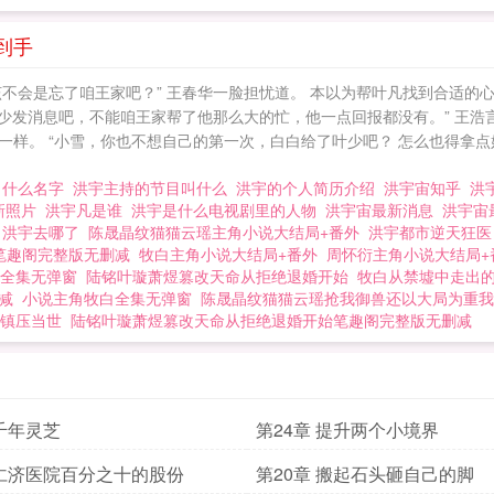
到手
不会是忘了咱王家吧？” 王春华一脸担忧道。 本以为帮叶凡找到合适的
叶少发消息吧，不能咱王家帮了他那么大的忙，他一点回报都没有。” 王浩
样。 “小雪，你也不想自己的第一次，白白给了叶少吧？ 怎么也得拿点
叫什么名字
洪宇主持的节目叫什么
洪宇的个人简历介绍
洪宇宙知乎
洪
新照片
洪宇凡是谁
洪宇是什么电视剧里的人物
洪宇宙最新消息
洪宇宙
幻
洪宇去哪了
陈晟晶纹猫猫云瑶主角小说大结局+番外
洪宇都市逆天狂医
笔趣阁完整版无删减
牧白主角小说大结局+番外
周怀衍主角小说大结局+
全集无弹窗
陆铭叶璇萧煜篡改天命从拒绝退婚开始
牧白从禁墟中走出
减
小说主角牧白全集无弹窗
陈晟晶纹猫猫云瑶抢我御兽还以大局为重我
镇压当世
陆铭叶璇萧煜篡改天命从拒绝退婚开始笔趣阁完整版无删减
 千年灵芝
第24章 提升两个小境界
 仁济医院百分之十的股份
第20章 搬起石头砸自己的脚