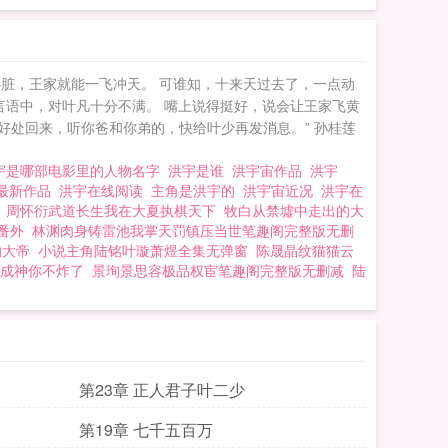
心脏，王家就能一飞冲天。 可谁知，十来天过去了，一点动
言语中，对叶凡十分不满。 嘴上说得挺好，说会让王家飞黄
好处回来，听你爸和你弟的，快给叶少再发消息。” 孙桂莲
宇是哪部电影里的人物名字
洪宇是谁
洪宇宙作品
洪宇
最新作品
洪宇在线阅读
主角是洪宇的
洪宇宙近况
洪宇在
周怀衍武道长生我在大夏执棋天下
牧白从禁墟中走出的大
番外
林渊肉身铸雷池我掌天罚镇压当世笔趣阁完整版无删
的大帝
小说主角陆铭叶璇萧煜全集无弹窗
陈晟晶纹猫猫云
成神你不炸了
景珣景思容极品权宦笔趣阁完整版无删减
陆
第23章 正人君子叶二少
第19章 七千五百万