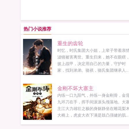
热门小说推荐
重生的齿轮
时忆，时氏集团大小姐，上辈子带着亲
滤镜被害离世。重生归来，她不在眼瞎
披上战甲，决定用自己的力量，守护时
家，找到弟弟。骆祺，骆氏集团继承人
回国接手家族集团，杀伐果断的霸总，
在遇上时小姐之后屡屡碰壁，他发誓一
金刚不坏大寨主
要把人拐回家。...
内练一口九阳气，外练一身金刚骨，金
九环刀在手，挥手间滚滚头颅落地。大
主江大力雄壮之极的身躯静坐在雕花梨
大椅上，虎皮大衣下满是鼓凸强健的肌
肉，坚硬，霸...