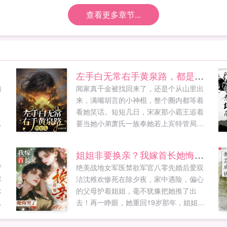
查看更多章节...
左手白无常右手黄泉路，都是瓜！
情
闻家真千金被找回来了，还是个从山里出
，
来，满嘴胡言的小神棍，整个圈内都等着
看她笑话。短短几日，宋家那小霸王追着
，
要当她小弟萧氏一族奉她若上宾特管局一
却
处求她加入，玄门世家想要拜她为师闻曦
定
小手一挥，直播赚功德水友大师，最近我
姐姐非要换亲？我嫁首长她悔哭了
总觉得被鬼压床了，还梦见诡异的婚礼现
背
绝美战地女军医禁欲军官八零先婚后爱双
场。闻曦出门在外不要乱捡东西，你那是
寨
洁沈稚欢惨死在除夕夜，家中遇险，偏心
被人配冥婚了。水...
木
的父母护着姐姐，毫不犹豫把她推了出
去！再一睁眼，她重回19岁那年，姐姐非
要换亲妈！谢澜深受了重伤活不长，让妹
妹守寡，我替她去顾家，我愿意当后妈！