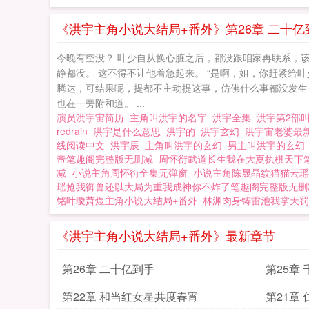
《洪宇主角小说大结局+番外》第26章 二十亿
今晚有空没？ 叶少自从换心脏之后，都没跟咱家再联系，该
静都没。 这不得不让他着急起来。 “是啊，姐，你赶紧给
腾达，可结果呢，提都不主动提这事，仿佛什么事都没发生一
也在一旁附和道。 ...
演员洪宇宙简历
主角叫洪宇的名字
洪宇全集
洪宇第2部
redrain
洪宇是什么意思
洪宇的
洪宇玄幻
洪宇宙老婆最
线阅读中文
洪宇辰
主角叫洪宇的玄幻
男主叫洪宇的玄
帝笔趣阁完整版无删减
周怀衍武道长生我在大夏执棋天下
减
小说主角周怀衍全集无弹窗
小说主角陈晟晶纹猫猫云瑶
瑶抢我御兽还以大局为重我成神你不炸了笔趣阁完整版无删
铭叶璇萧煜主角小说大结局+番外
林渊肉身铸雷池我掌天罚
《洪宇主角小说大结局+番外》最新章节
第26章 二十亿到手
第25章
第22章 和当红女星共度春宵
第21章