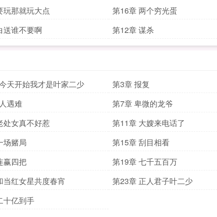
 要玩那就玩大点
第16章 两个穷光蛋
 白送谁不要啊
第12章 谋杀
从今天开始我才是叶家二少
第3章 报复
家人遇难
第7章 卑微的龙爷
 老处女真不好惹
第11章 大嫂来电话了
 一场赌局
第15章 刮目相看
 连赢四把
第19章 七千五百万
 和当红女星共度春宵
第23章 正人君子叶二少
 二十亿到手