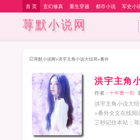
首 页
玄幻修真
重生穿越
都市小说
军史小
荨默小说网
荨默小说网
>
洪宇主角小说大结局+番外
洪宇主角
作者：
十年磨一剑
洪宇主角小说大结
+番外全文在线阅