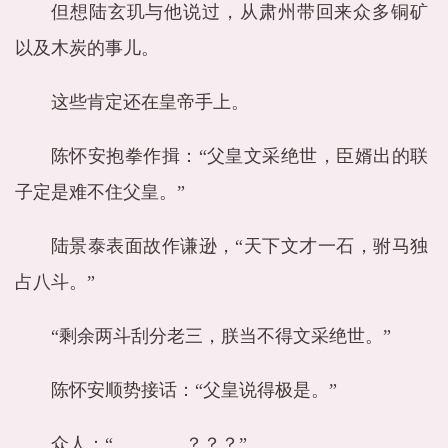
但想陆玄玑与他说过，从肃州带回来众多铜矿
以及木炭的事儿。
这些肯定还在皇帝手上。
陈怀安抱拳作揖：“父皇文采绝世，臣婿出的联
子定是难不住父皇。”
陆景泰表面故作谦逊，“天下文才一石，驸马独
占八斗。”
“剩余两斗刮分老三，朕当不得文采绝世。”
陈怀安顺势接话：“父皇说得极是。”
众人：“。。。。？？？”