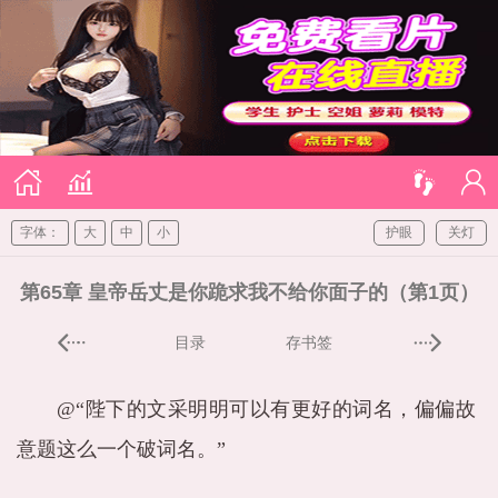
字体：
大
中
小
护眼
关灯
第65章 皇帝岳丈是你跪求我不给你面子的（第1页）
目录
存书签
@“陛下的文采明明可以有更好的词名，偏偏故
意题这么一个破词名。”