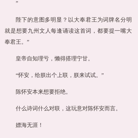
”
陛下的意图多明显？以大奉君王为词牌名分明
就是想要九州文人每逢诵读这首词，都要提一嘴大
奉君王。”
皇帝自知理亏，懒得搭理宁甘。
“怀安，给朕出个上联，朕来试试。”
陈怀安本来想要拒绝。
什么诗词什么对联，这玩意对陈怀安而言。
嫖海无涯！