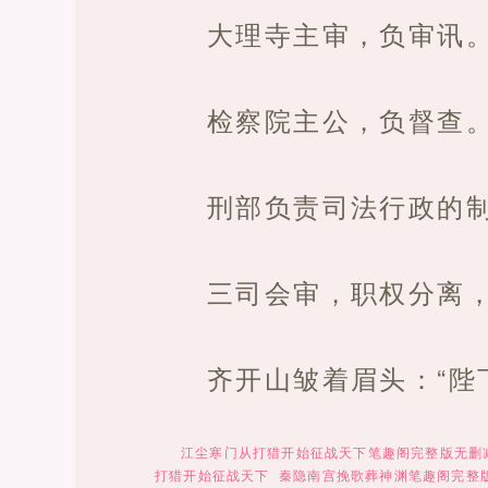
大理寺主审，负审讯
检察院主公，负督查
刑部负责司法行政的
三司会审，职权分离
齐开山皱着眉头：“陛
江尘寒门从打猎开始征战天下笔趣阁完整版无删
打猎开始征战天下
秦隐南宫挽歌葬神渊笔趣阁完整