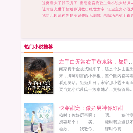
这窝囊太子我不演了
秦隐南宫挽歌主角小说大结局
让你冒充世子替婚你调教出绝世女帝
江尘主角小说
我幼儿园武神笔趣阁完整版无删减
朱瞻墡朱棣丁白
热门小说推荐
左手白无常右手黄泉路，都
闻家真千金被找回来了，还是个从山里
来，满嘴胡言的小神棍，整个圈内都等
看她笑话。短短几日，宋家那小霸王追
要当她小弟萧氏一族奉她若上宾特管局
处求她加入，玄门世家想要拜她为师闻
小手一挥，直播赚功德水友大师，最近
快穿甜宠：傲娇男神你好甜
总觉得被鬼压床了，还梦见诡异的婚礼
穆时！你好厉害啊！ 嗯。 穆时
场。闻曦出门在外不要乱捡东西，你那
想要那个！ 买。 穆时我这道题
被人配冥婚了。水...
会欸。 我教你。 穆时你真