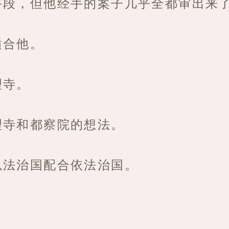
手段，但他经手的案子几乎全都审出来
适合他。
理寺。
理寺和都察院的想法。
以法治国配合依法治国。