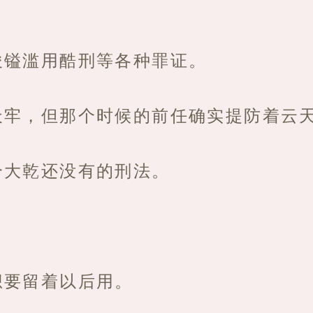
俊镒滥用酷刑等各种罪证。
天牢，但那个时候的前任确实提防着云
个大乾还没有的刑法。
想要留着以后用。