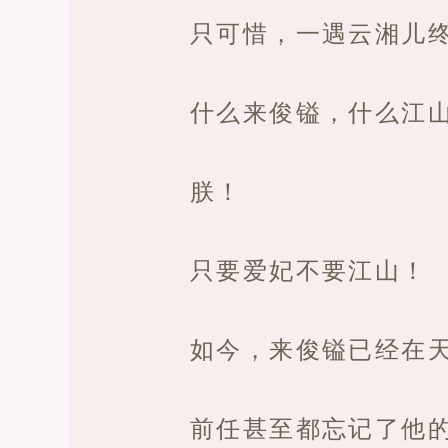
只可惜，一遇云湘儿
什么来俊镒，什么江
朕！
只要爱妃不要江山！
如今，来俊镒已经在
前任甚至都忘记了他