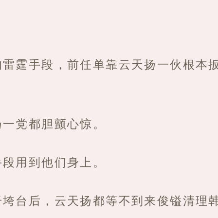
的雷霆手段，前任单靠云天扬一伙根本
扬一党都胆颤心惊。
手段用到他们身上。
干垮台后，云天扬都等不到来俊镒清理