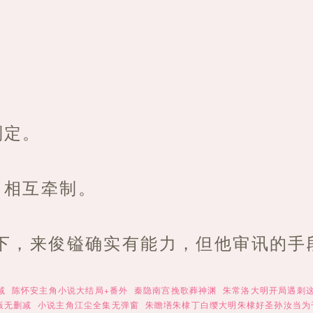
。
。
制定。
，相互牵制。
下，来俊镒确实有能力，但他审讯的手
减
陈怀安主角小说大结局+番外
秦隐南宫挽歌葬神渊
朱常洛大明开局遇刺
版无删减
小说主角江尘全集无弹窗
朱瞻墡朱棣丁白缨大明朱棣好圣孙汝当为