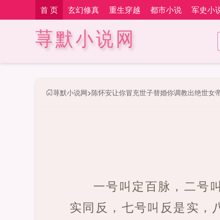
首 页
玄幻修真
重生穿越
都市小说
军史小
荨默小说网
荨默小说网
>
陈怀安让你冒充世子替婚你调教出绝世女
一号叫定百脉，二号
实同反，七号叫反是实，