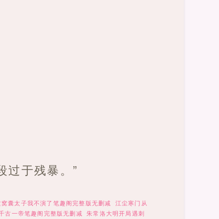
段过于残暴。”
这窝囊太子我不演了笔趣阁完整版无删减
江尘寒门从
千古一帝笔趣阁完整版无删减
朱常洛大明开局遇刺