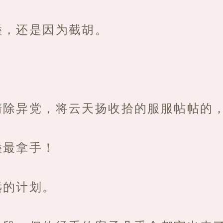
镒，还是因为截胡。
！
清除异党，将云天扬收拾的服服帖帖的
镒最拿手！
远的计划。