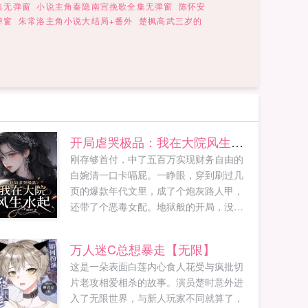
集无弹窗
小说主角秦隐南宫挽歌全集无弹窗
陈怀安
弹窗
朱常洛主角小说大结局+番外
楚枫高武三岁的
开局虐哭极品：我在大院风生水起
刚存够首付，中了五百万实现财务自由的
白婉清一口卡嗝屁。一睁眼，穿到刷过几
页的爆款年代文里，成了个炮灰路人甲，
还带了个恶毒女配。地狱般的开局，没关
系，抛开剧情杀穿满地。只要我没道德，
谁也别想绑架我，干尽缺德事，功德999。
万人迷C总想暴走【无限】
继妹白莲，脏水泼她和老癞子滚苞米地，
这是一朵表面白莲内心食人花受与疯批切
撕毁大学通知书，让她去大西北喂猪。后
片老攻相爱相杀的故事。演员楚时意外进
娘恶毒，举报投诉铁窗泪...
入了无限世界，与新人玩家不同就算了，