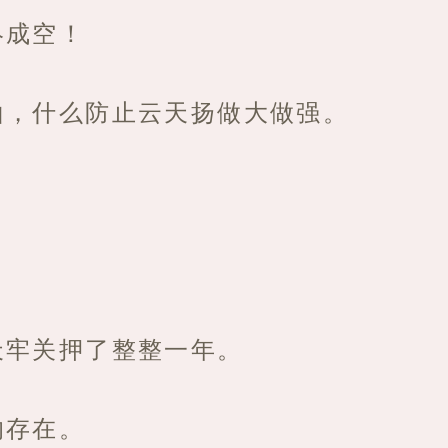
终成空！
山，什么防止云天扬做大做强。
天牢关押了整整一年。
的存在。