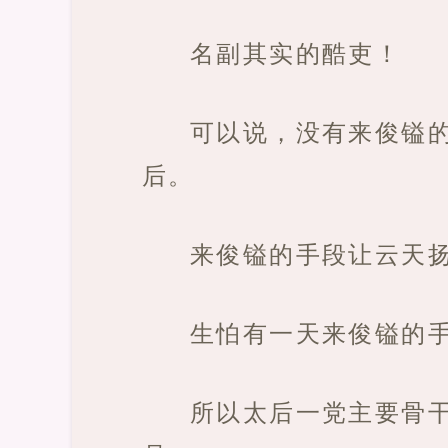
名副其实的酷吏！
可以说，没有来俊镒
后。
来俊镒的手段让云天
生怕有一天来俊镒的
所以太后一党主要骨