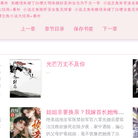
+番外
朱瞻墡朱棣丁白缨大明朱棣好圣孙汝当为千古一帝
小说主角朱常洛全
大结局+番外
小说主角陈怀安全集无弹窗
小说主角朱瞻墡朱棣丁白缨全集无
缨主角小说大结局+番外
上一章
章节目录
保存书签
下一章
是瓜！
光芒万丈不及你
出
...
着
着
一
曦
我
姐姐非要换亲？我嫁首长她悔哭了
现
我
绝美战地女军医禁欲军官八零先婚后爱双
是
不
洁沈稚欢惨死在除夕夜，家中遇险，偏心
的父母护着姐姐，毫不犹豫把她推了出