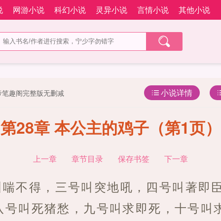
说
网游小说
科幻小说
灵异小说
言情小说
其他小说
小说详情
帝笔趣阁完整版无删减
第28章 本公主的鸡子（第1页）
上一章
章节目录
保存书签
下一章
叫喘不得，三号叫突地吼，四号叫著即
八号叫死猪愁，九号叫求即死，十号叫