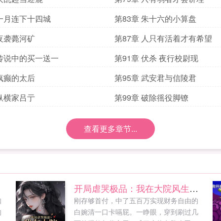
 一月连下十四城
第83章 朱十六的小算盘
 夜袭薨河矿
第87章 人只有活着才有希望
 传说中的买一送一
第91章 伏杀 夜行校尉现
 疯癫的太后
第95章 武安君与信陵君
 纵横家吕亍
第99章 破除徭役脚镣
查看更多章节...
开局虐哭极品：我在大院风生水起
知
刚存够首付，中了五百万实现财务自由的
的
白婉清一口卡嗝屁。一睁眼，穿到刷过几