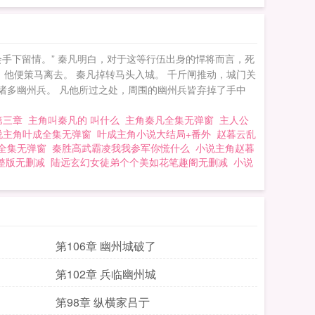
会手下留情。” 秦凡明白，对于这等行伍出身的悍将而言，死
罢，他便策马离去。 秦凡掉转马头入城。 千斤闸推动，城门关
诸多幽州兵。 凡他所过之处，周围的幽州兵皆弃掉了手中
第三章
主角叫秦凡的 叫什么
主角秦凡全集无弹窗
主人公
说主角叶成全集无弹窗
叶成主角小说大结局+番外
赵暮云乱
全集无弹窗
秦胜高武霸凌我我参军你慌什么
小说主角赵暮
整版无删减
陆远玄幻女徒弟个个美如花笔趣阁无删减
小说
第106章 幽州城破了
第102章 兵临幽州城
第98章 纵横家吕亍