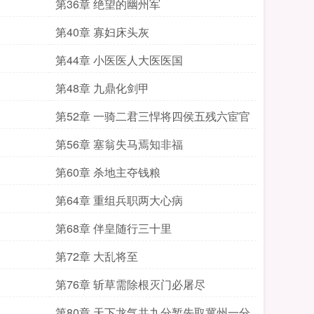
第36章 绝望的幽州军
第40章 寡妇床头灰
第44章 小医医人大医医国
第48章 九鼎化剑甲
第52章 一骑二君三悍将四侯五残六宦官
第56章 塞翁失马焉知非福
第60章 杀地主夺钱粮
第64章 重组兵职两大心病
第68章 伴皇随行三十里
第72章 大乱将至
第76章 斩草需除根灭门必屠尽
第80章 天下龙气共九分暂先取冀州一分