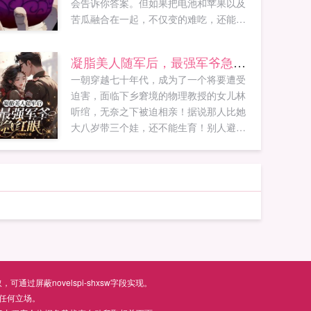
会告诉你答案。但如果把电池和苹果以及
苦瓜融合在一起，不仅变的难吃，还能让
人拥有放电的时候身体会变绿的超能力！
而当叶问拿着用牛粪，兔子毛，蝾螈，水
凝脂美人随军后，最强军爷急红眼
熊虫，魔鬼辣椒和伟哥制成的动物系果实
一朝穿越七十年代，成为了一个将要遭受
询问眼前这个被前女友戴绿帽，被现女友
迫害，面临下乡窘境的物理教授的女儿林
出轨他老爸，并且生下了他...
听绾，无奈之下被迫相亲！据说那人比她
大八岁带三个娃，还不能生育！别人避之
不及，林听绾见之却眼前一亮，宽肩窄腰
大长腿，一身正气不说，还是个妥妥的纯
情小狼狗！结婚后，众人八卦的DNA启
动！听说了吗？陆云铮带回来一个漂亮媳
妇，可这后妈不好当啊...
屏蔽novelspi-shxsw字段实现。
任何立场。