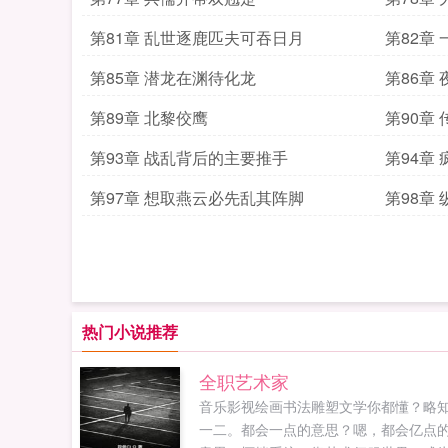
第81章 乱世逐鹿匹夫可吞日月
第82章
第85章 潜龙在渊待化龙
第86章
第89章 北黎佼鹰
第90章
第93章 战乱背后的主要推手
第94章
第97章 想取燕云必先乱其阵脚
第98章
热门小说推荐
全职艺术家
音乐影视绘画书法雕塑文学你都懂？略
一二。都会一点的意思？嗯，都会亿点