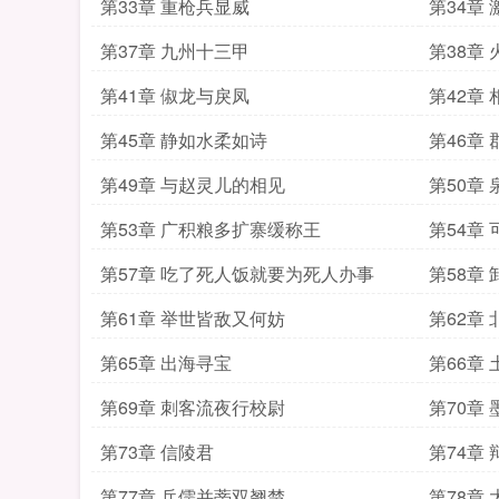
第33章 重枪兵显威
第34章
第37章 九州十三甲
第38章
第41章 俶龙与戾凤
第42章
第45章 静如水柔如诗
第46章
第49章 与赵灵儿的相见
第50章
第53章 广积粮多扩寨缓称王
第54章
第57章 吃了死人饭就要为死人办事
第58章
第61章 举世皆敌又何妨
第62章
第65章 出海寻宝
第66章
第69章 刺客流夜行校尉
第70章 
第73章 信陵君
第74章
第77章 兵儒并蒂双翘楚
第78章