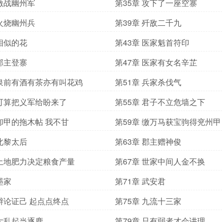
 激战幽州军
第35章 攻下了一座空寨
 火烧幽州兵
第39章 歼敌二千九
 相似的花
第43章 医家魁首符印
 郡主登寨
第47章 医家有女名辛芷
 泉前有酒有茶亦有叫花鸡
第51章 兵家杀伐气
 可算把义军给盼来了
第55章 君子不立危墙之下
 卸甲的拖木帖 我不甘
第59章 缴万马获宝驹得兖州甲
 北黎太后
第63章 郡主赠神俊
 土地肥力决定粮食产量
第67章 世家中间人金不换
墨家
第71章 武安君
 辩论证己 起点点终点
第75章 九流十三家
 大乱起当逐鹿
第79章 只有弱者才会讲理