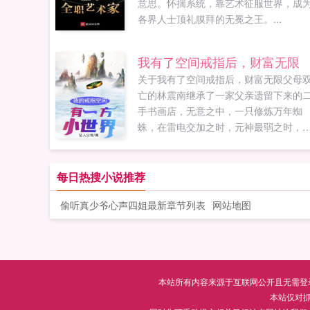
意思。怀揣系统，靠艺术征服世界，成
各界人士顶礼膜拜的无冕之王。...
我有了空间戒指后，财富无限
关于我有了空间戒指后，财富无限父母
亡的林震南继承了一家父亲遗留下来的
手书画店，无意之中，一只修炼万年蜘
蛛，在雷电交加之时，元神最弱之时，
林震南一掌手拍碎本体，蜘蛛本命元神
体，机缘巧合下，林震南…传承了它的
能。后来更是得到了一枚上古超级空间
每日热搜小说推荐
指，空间更有一方小世界。后来林震南
偷听真少爷心声四姐最新章节列表
网站地图
是鉴宝，赌石，看相，看风水，修真，
一不精，一时喜从天降，富贵逼人！...
本站所有内容来源于互联网公开且无需登录即
本站仅对