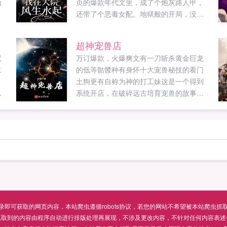
为
页的爆款年代文里，成了个炮灰路人甲，
还带了个恶毒女配。地狱般的开局，没关
系，抛开剧情杀穿满地。只要我没道德，
谁也别想绑架我，干尽缺德事，功德999。
超神宠兽店
继妹白莲，脏水泼她和老癞子滚苞米地，
双
万订爆款，火爆爽文有一刀斩杀黄金巨龙
撕毁大学通知书，让她去大西北喂猪。后
二
的低等骷髅种有身怀十大宠兽秘技的看门
娘恶毒，举报投诉铁窗泪...
土狗更有自称为神的打工妹这是一个得到
被
系统开店，在破碎远古培育宠兽的故事。
入
当荣光覆灭，血脉逆流，昔日的存在将再
异
度回归，一切都是毁灭！...
戒
更
无
可获取的网页内容，本站爬虫遵循robots协议，若您的网站不希望被本站爬虫抓取，可通过
抓取到的内容由程序自动进行排版处理再展现，不涉及更改内容，不针对任何内容表述