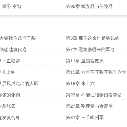
二皇子 秦匄
第95章 武安君与信陵君
按大秦律你该当车裂
第3章 那你这命也是够贱的
你俩想越俎代庖
第7章 黑龙寨哪来的军弓
 拿下血狼寨
第11章 血狼寨覆灭
 鱼儿上钩
第15章 六年不开张开张吃六年
 从屏风后走出的人影
第19章 朱十六
 嚣张的张四
第23章 不能让咱爹娘看笑话
 射杀张四
第27章 割鹿堂与食鹿屋
 连发复合弩
第31章 三千幽州军