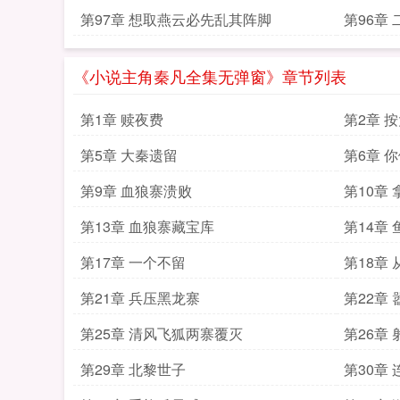
第97章 想取燕云必先乱其阵脚
第96章 
《小说主角秦凡全集无弹窗》章节列表
第1章 赎夜费
第2章 
第5章 大秦遗留
第6章 
第9章 血狼寨溃败
第10章
第13章 血狼寨藏宝库
第14章
第17章 一个不留
第18章
第21章 兵压黑龙寨
第22章
第25章 清风飞狐两寨覆灭
第26章
第29章 北黎世子
第30章