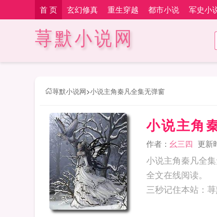
首 页
玄幻修真
重生穿越
都市小说
军史小
荨默小说网
荨默小说网
>
小说主角秦凡全集无弹窗
小说主角
作者：
幺三四
更新时间
小说主角秦凡全集
全文在线阅读。