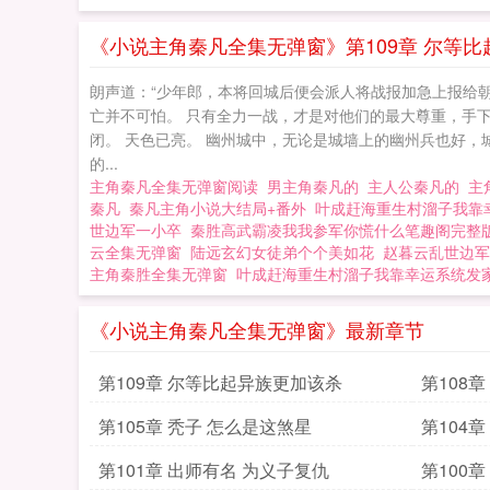
《小说主角秦凡全集无弹窗》第109章 尔等
朗声道：“少年郎，本将回城后便会派人将战报加急上报给朝
亡并不可怕。 只有全力一战，才是对他们的最大尊重，手下留
闭。 天色已亮。 幽州城中，无论是城墙上的幽州兵也好，
的...
主角秦凡全集无弹窗阅读
男主角秦凡的
主人公秦凡的
主
秦凡
秦凡主角小说大结局+番外
叶成赶海重生村溜子我靠
世边军一小卒
秦胜高武霸凌我我参军你慌什么笔趣阁完整
云全集无弹窗
陆远玄幻女徒弟个个美如花
赵暮云乱世边军
主角秦胜全集无弹窗
叶成赶海重生村溜子我靠幸运系统发
《小说主角秦凡全集无弹窗》最新章节
第109章 尔等比起异族更加该杀
第108
第105章 秃子 怎么是这煞星
第104
第101章 出师有名 为义子复仇
第100