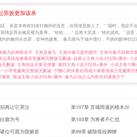
比起异族更加该杀
廷，若是本将收到攻打幽州的旨意，你我便是敌人了。” “届时，我定不
情反而会被其视为羞辱。 “哈哈……” 边将大笑道：“彼此彼此。” 说
城内的幽州兵也罢，皆神色疲惫。 秦凡骑马于城中缓行，平静的眼神扫过
角秦凡的神医名字
主角是秦凡
主角叫秦凡是的都市
主角叫秦凡得都市
幸运系统发家暴富笔趣阁完整版无删减
赵暮云主角小说大结局+番外
小
版无删减
主角陆远全集无弹窗
秦胜主角小说大结局+番外
小说主角宁阙
一小卒笔趣阁完整版无删减
宁阙心死休妻后我成大奉最强亲王笔趣阁完
家暴富
陆远主角小说大结局+番外
秦凡让你占山为匪你却逐鹿天下
章 别再让它哭泣
第107章 弃城而逃的格木尔
章 白旗为号
第103章 为将者不仁也
章 诸位可愿为我俯首
第99章 破除徭役脚镣