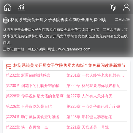
林衍系统美食开局女子学院售卖卤肉饭全集免费阅读
二三水
/著
林衍系统美食开局女子学院售卖卤肉饭全集免费阅读是由作者：二三水所著，荨
默小说网免费提供林衍系统美食开局女子学院售卖卤肉饭全集免费阅读全文在线
阅读。
三秒记住本站：荨默小说网 网址：www.qianmoxs.com
林衍系统美食开局女子学院售卖卤肉饭全集免费阅读
最新章节
第232章 彩蛋and完结感言
第231章 一代人终将老去但总有人
正年轻
第230章 烟花下的拥吻开窍的榆木
第229章 林兄我要与你顶峰相见
脑袋
第228章 你早说你是大佬的老婆啊
第227章 人外有人天外有天
第226章 不是肯吃苦是肯吃
第225章 一点金子而已没几个钱
第224章 助手就位美食派对准备完
第223章 那我也去凑凑热闹
毕
第222章 快一点再快一点
第221章 天宫还是一号院