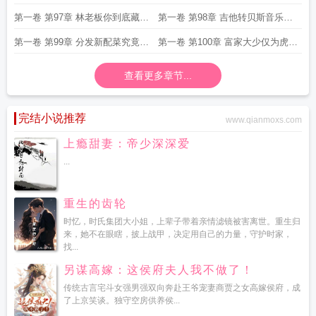
歌的落泪
是摇滚界顶流
第一卷 第97章 林老板你到底藏了
第一卷 第98章 吉他转贝斯音乐的
多少马甲
高潮
第一卷 第99章 分发新配菜究竟是
第一卷 第100章 富家大少仅为虎皮
谁的意愿
猪蹄折腰
查看更多章节...
完结小说推荐
www.qianmoxs.com
上瘾甜妻：帝少深深爱
...
重生的齿轮
时忆，时氏集团大小姐，上辈子带着亲情滤镜被害离世。重生归
来，她不在眼瞎，披上战甲，决定用自己的力量，守护时家，
找...
另谋高嫁：这侯府夫人我不做了！
传统古言宅斗女强男强双向奔赴王爷宠妻商贾之女高嫁侯府，成
了上京笑谈。独守空房供养侯...