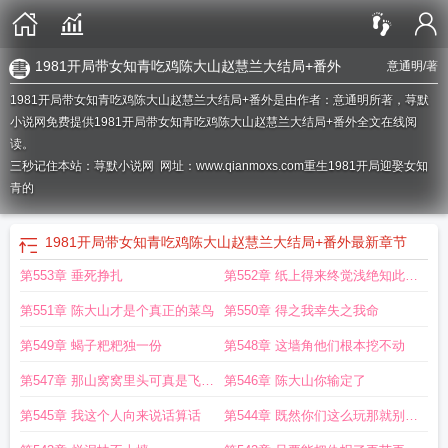
1981开局带女知青吃鸡陈大山赵慧兰大结局+番外
意通明
/著
1981开局带女知青吃鸡陈大山赵慧兰大结局+番外是由作者：意通明所著，荨默
小说网免费提供1981开局带女知青吃鸡陈大山赵慧兰大结局+番外全文在线阅
读。
三秒记住本站：荨默小说网 网址：www.qianmoxs.com
重生1981开局迎娶女知
青的
1981开局带女知青吃鸡陈大山赵慧兰大结局+番外
最新章节
第553章 垂死挣扎
第552章 纸上得来终觉浅绝知此事
要躬行
第551章 陈大山才是个真正的菜鸟
第550章 得之我幸失之我命
第549章 蝎子粑粑独一份
第548章 这墙角他们根本挖不动
第547章 那山窝窝里头可真是飞出
第546章 陈大山你输定了
金凤凰咯
第545章 我这个人向来说话算话
第544章 既然你们这么玩那就别怪
我不讲武德