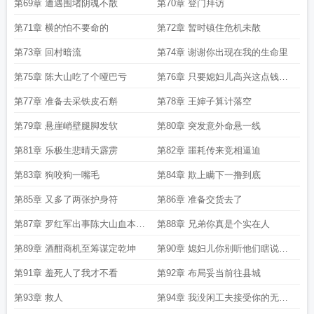
第69章 遭遇围堵阴魂不散
第70章 登门拜访
第71章 横的怕不要命的
第72章 暂时镇住危机未散
第73章 回村暗流
第74章 谢谢你出现在我的生命里
第75章 陈大山吃了个哑巴亏
第76章 只要媳妇儿高兴这点钱算
啥
第77章 准备去采铁皮石斛
第78章 王婶子算计落空
第79章 悬崖峭壁腿脚发软
第80章 突发意外命悬一线
第81章 乐极生悲晴天霹雳
第82章 噩耗传来竞相逼迫
第83章 狗咬狗一嘴毛
第84章 欺上瞒下一撸到底
第85章 又多了两张护身符
第86章 准备交货去了
第87章 罗红军出事陈大山血本无
第88章 兄弟你真是个实在人
归
第89章 酒酣商机至筹谋定乾坤
第90章 媳妇儿你别听他们瞎说我
没有
第91章 羞死人了我才不看
第92章 布局妥当前往县城
第93章 救人
第94章 我没闲工夫接受你的无端