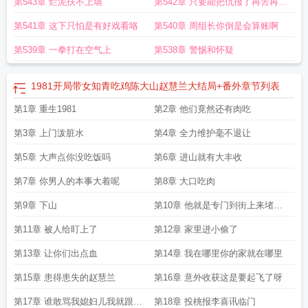
第543章 烂泥扶不上墙
第542章 只要能把仇报了再苦再累
我都认
第541章 这下只怕是有好戏看咯
第540章 周组长你倒是会算账啊
第539章 一拳打在空气上
第538章 警惕和怀疑
1981开局带女知青吃鸡陈大山赵慧兰大结局+番外
章节列表
第1章 重生1981
第2章 他们竟然还有肉吃
第3章 上门泼脏水
第4章 全力维护毫不退让
第5章 大声点你没吃饭吗
第6章 进山就有大丰收
第7章 你男人的本事大着呢
第8章 大口吃肉
第9章 下山
第10章 他就是专门到街上来堵我
的
第11章 被人给盯上了
第12章 家里进小偷了
第13章 让你们出点血
第14章 我在哪里你的家就在哪里
第15章 患得患失的赵慧兰
第16章 意外收获这是要起飞了呀
第17章 谁敢骂我媳妇儿我就跟谁
第18章 投桃报李喜讯临门