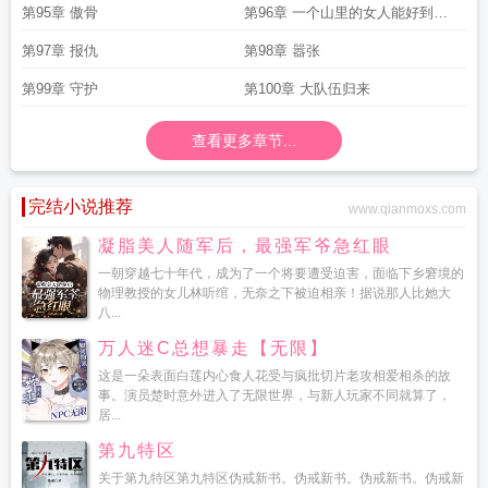
审问
第95章 傲骨
第96章 一个山里的女人能好到哪
儿去
第97章 报仇
第98章 嚣张
第99章 守护
第100章 大队伍归来
查看更多章节...
完结小说推荐
www.qianmoxs.com
凝脂美人随军后，最强军爷急红眼
一朝穿越七十年代，成为了一个将要遭受迫害，面临下乡窘境的
物理教授的女儿林听绾，无奈之下被迫相亲！据说那人比她大
八...
万人迷C总想暴走【无限】
这是一朵表面白莲内心食人花受与疯批切片老攻相爱相杀的故
事。演员楚时意外进入了无限世界，与新人玩家不同就算了，
居...
第九特区
关于第九特区第九特区伪戒新书。伪戒新书。伪戒新书。伪戒新