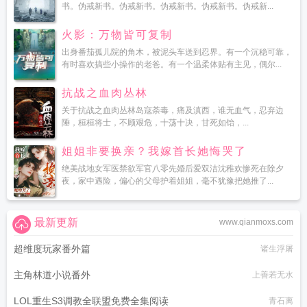
书。伪戒新书。伪戒新书。伪戒新书。伪戒新书。伪戒新...
火影：万物皆可复制
出身番茄孤儿院的角木，被泥头车送到忍界。有一个沉稳可靠，
有时喜欢搞些小操作的老爸。有一个温柔体贴有主见，偶尔...
抗战之血肉丛林
关于抗战之血肉丛林岛寇荼毒，痛及滇西，谁无血气，忍弃边
陲，桓桓将士，不顾艰危，十荡十决，甘死如饴，...
姐姐非要换亲？我嫁首长她悔哭了
绝美战地女军医禁欲军官八零先婚后爱双洁沈稚欢惨死在除夕
夜，家中遇险，偏心的父母护着姐姐，毫不犹豫把她推了...
最新更新
www.qianmoxs.com
超维度玩家番外篇
诸生浮屠
主角林道小说番外
上善若无水
LOL重生S3调教全联盟免费全集阅读
青石离