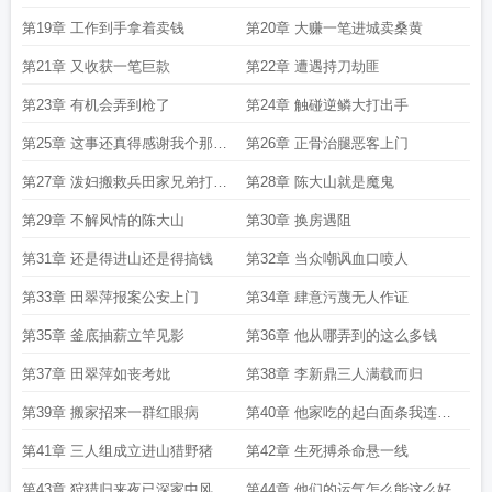
拼命
第19章 工作到手拿着卖钱
第20章 大赚一笔进城卖桑黄
第21章 又收获一笔巨款
第22章 遭遇持刀劫匪
第23章 有机会弄到枪了
第24章 触碰逆鳞大打出手
第25章 这事还真得感谢我个那后
第26章 正骨治腿恶客上门
爹
第27章 泼妇搬救兵田家兄弟打上
第28章 陈大山就是魔鬼
门
第29章 不解风情的陈大山
第30章 换房遇阻
第31章 还是得进山还是得搞钱
第32章 当众嘲讽血口喷人
第33章 田翠萍报案公安上门
第34章 肆意污蔑无人作证
第35章 釜底抽薪立竿见影
第36章 他从哪弄到的这么多钱
第37章 田翠萍如丧考妣
第38章 李新鼎三人满载而归
第39章 搬家招来一群红眼病
第40章 他家吃的起白面条我连名
字都倒着念
第41章 三人组成立进山猎野猪
第42章 生死搏杀命悬一线
第43章 狩猎归来夜已深家中风云
第44章 他们的运气怎么能这么好