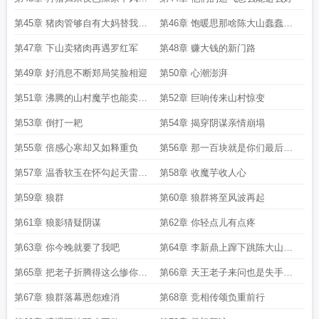
突变
第45章 猪肉管够自有大妈替我出
第46章 饱暖思那啥陈大山蠢蠢欲
头
动
第47章 下山卖猪肉再遇罗红军
第48章 赚大钱的新门路
第49章 好消息不断郑局笑脸相迎
第50章 心潮澎湃
第51章 沸腾的山村魔芋也能卖出
第52章 巨响传来山村惊变
天价
第53章 倒打一耙
第54章 揭穿阴谋亲情崩塌
第55章 倍感心寒却又如释重负
第56章 那一百块就是你们最后的
家底吧
第57章 温香软玉在怀勾起天雷地
第58章 收魔芋收人心
火
第59章 狼群
第60章 狼群将至风波再起
第61章 狼影猜疑阴谋
第62章 你轻点儿有点疼
第63章 你今晚就要了我吧
第64章 李新鼎上蹿下跳陈大山遭
遇危机
第65章 把老子折腾得这么惨你们
第66章 天王老子来问也是失手打
还想跑
的
第67章 狼群落幕恩怨难消
第68章 竞相传颂负重前行