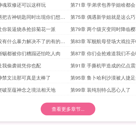
 神魂双修还可以这样玩
第71章 学弟求包养学姐啥都会
 两把古神钥匙同时出现你们想屁
第75章 偶遇新学姐就是这么巧
 让你装逼烧杀抢掠菊花一派
第79章 两个级灾变同时降临
刺激
 没有什么暴力解决不了的有的话
第83章 军舰航母登场大戏拉
帝兵
 蜥蜴都被你们糟蹋还怕吃人肉
第87章 你们会抢难道我们不
卯
 让我偷袭就凭你也配
第91章 手撕机甲造成的亿点震
 神禁文法那可真是太棒了
第95章 鲁卜哈利沙漠被人捷
 突破至蕴神念之境法相天地
第99章 装纯别特么恶心人了
查看更多章节...