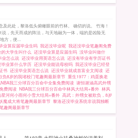
 念及此处，黎洛低头俯瞰眼前的竹林。 确切的说。 竹海！
单来说，先天而成的阵法，与天地融为一体，端的是凶险无
方，便...
毕业算应届毕业生吗
我还没毕业呢
我还没毕业笔趣阁免费
业的大学生叫什么
还没毕业算是应届生吗
没毕业叫做什
毕业怎么说
还没毕业用英语怎么说
还没有毕业有学历证书
没毕业算什么学历
还没毕业能说母校吗
我还没毕业已经登
历证书
还没毕业英语怎么说
还没毕业就成首富全文阅读
还
欺负8岁的我堵校门笔趣阁最新章节
重生1977：鸡蛋换老
风NBA我三分球百分百命中全集免费阅读
谢恒谢涵高武外甥
集免费阅读
NBA我三分球百分百命中林风大结局+番外
林风
陆星河何小雨何小雪大结局+番外
高武：外甥女被欺负，8岁
妖魔成大将笔趣阁最新章节
黎洛还没毕业系统非说我独断
了笔趣阁最新章节
是人
第183章 太阳神火扶桑神树的滋养剂