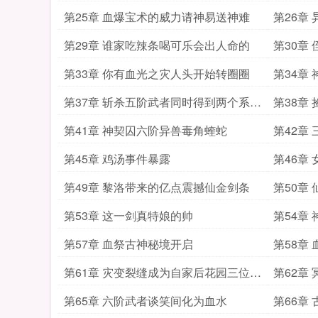
第25章 血爆宝术的威力请神易送神难
第26章
第29章 谁家吃辣条喝可乐会出人命的
第30章
第33章 你有血光之灾人头开始转圈圈
第34章
第37章 斩杀五阶武者同时得到两个系统
第38章
任务奖励
第41章 神契囚六阶异兽毒角蝰蛇
第42章
第45章 鸡汤事件暴露
第46章
第49章 黎洛带来的亿点震撼仙金剑条
第50章
内的文
第53章 这一剑真特娘的帅
第54章
第57章 血祭古神秘境开启
第58章
第61章 灾变裂缝成为自家后花园三位一
第62章
体的阵法
第65章 六阶武者谈笑间化为血水
第66章