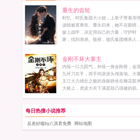
重生的齿轮
时忆，时氏集团大小姐，上辈子带着亲
滤镜被害离世。重生归来，她不在眼瞎
披上战甲，决定用自己的力量，守护时
家，找到弟弟。骆祺，骆氏集团继承人
回国接手家族集团，杀伐果断的霸总，
在遇上时小姐之后屡屡碰壁，他发誓一
金刚不坏大寨主
要把人拐回家。...
内练一口九阳气，外练一身金刚骨，金
九环刀在手，挥手间滚滚头颅落地。大
主江大力雄壮之极的身躯静坐在雕花梨
大椅上，虎皮大衣下满是鼓凸强健的肌
肉，坚硬，霸...
每日热搜小说推荐
反差好嗑by八淇君免费
网站地图