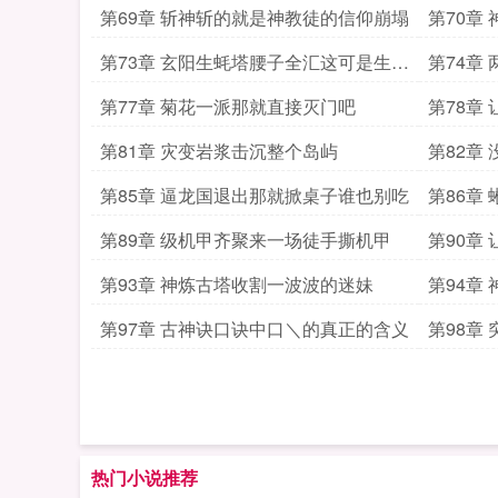
第69章 斩神斩的就是神教徒的信仰崩塌
第70章
第73章 玄阳生蚝塔腰子全汇这可是生死
第74章
之战
吃
第77章 菊花一派那就直接灭门吧
第78章
第81章 灾变岩浆击沉整个岛屿
第82章
就祭出
第85章 逼龙国退出那就掀桌子谁也别吃
第86章
第89章 级机甲齐聚来一场徒手撕机甲
第90章
第93章 神炼古塔收割一波波的迷妹
第94章
第97章 古神诀口诀中口＼的真正的含义
第98章
热门小说推荐