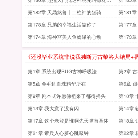
花
第182章 天鼎煞兽十二柱神的坐骑
第181
第178章 兄弟的幸福生活靠你了
第177
第174章 海神宫美人鱼娲泽的心动
第173
妹子思
《还没毕业系统非说我独断万古黎洛大结局+
第1章 系统出现BUG古神呼吸法
第2章 
第5章 金毛犼血珠精华所在
第6章 
子的爹
第9章 剧本式许愿佛祖来了都得摇头
第10章
第13章 我大意了没有闪
第14章
第17章 这个老登是谁啊先天嘴替圣体
第18章
求
第21章 帝兵入心脏心跳敲钟
第22章