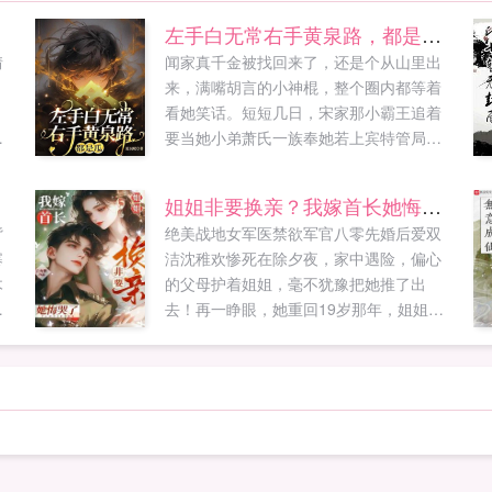
左手白无常右手黄泉路，都是瓜！
情
闻家真千金被找回来了，还是个从山里出
，
来，满嘴胡言的小神棍，整个圈内都等着
看她笑话。短短几日，宋家那小霸王追着
，
要当她小弟萧氏一族奉她若上宾特管局一
却
处求她加入，玄门世家想要拜她为师闻曦
定
小手一挥，直播赚功德水友大师，最近我
姐姐非要换亲？我嫁首长她悔哭了
总觉得被鬼压床了，还梦见诡异的婚礼现
背
绝美战地女军医禁欲军官八零先婚后爱双
场。闻曦出门在外不要乱捡东西，你那是
寨
洁沈稚欢惨死在除夕夜，家中遇险，偏心
被人配冥婚了。水...
木
的父母护着姐姐，毫不犹豫把她推了出
去！再一睁眼，她重回19岁那年，姐姐非
要换亲妈！谢澜深受了重伤活不长，让妹
妹守寡，我替她去顾家，我愿意当后妈！
沈稚欢反手拿起棍棒，当场暴打全家！想
换亲？先断亲！拿钱！签！临死前家人丑
恶的嘴脸还...