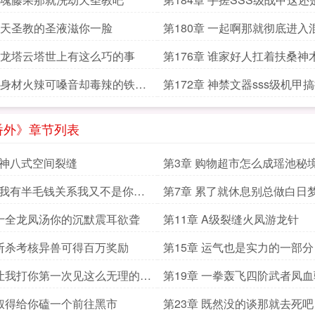
章 天圣教的圣液滋你一脸
第180章 一起啊那就彻底进入
章 龙塔云塔世上有这么巧的事
第176章 谁家好人扛着扶桑神
章 身材火辣可嗓音却毒辣的铁锤
第172章 神禁文器sss级机甲
春
番外》章节列表
古神八式空间裂缝
第3章 购物超市怎么成瑶池秘
跟我有半毛钱关系我又不是你儿
第7章 累了就休息别总做白日
 十全龙凤汤你的沉默震耳欲聋
第11章 A级裂缝火凤游龙针
 斩杀考核异兽可得百万奖励
第15章 运气也是实力的一部分
 让我打你第一次见这么无理的要
第19章 一拳轰飞四阶武者凤
 叔得给你磕一个前往黑市
第23章 既然没的谈那就去死吧