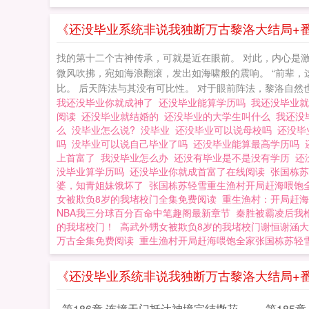
《还没毕业系统非说我独断万古黎洛大结局+番
找的第十二个古神传承，可就是近在眼前。 对此，内心是激动
微风吹拂，宛如海浪翻滚，发出如海啸般的震响。 “前辈，
比。 后天阵法与其没有可比性。 对于眼前阵法，黎洛自然也是
我还没毕业你就成神了
还没毕业能算学历吗
我还没毕业
阅读
还没毕业就结婚的
还没毕业的大学生叫什么
我还没
么
没毕业怎么说?
没毕业
还没毕业可以说母校吗
还没毕
吗
没毕业可以说自己毕业了吗
还没毕业能算最高学历吗
上首富了
我没毕业怎么办
还没有毕业是不是没有学历
还
没毕业算学历吗
还没毕业你就成首富了在线阅读
张国栋苏
婆，知青姐妹饿坏了
张国栋苏轻雪重生渔村开局赶海喂饱
女被欺负8岁的我堵校门全集免费阅读
重生渔村：开局赶海
NBA我三分球百分百命中笔趣阁最新章节
秦胜被霸凌后我
的我堵校门！
高武外甥女被欺负8岁的我堵校门谢恒谢涵大
万古全集免费阅读
重生渔村开局赶海喂饱全家张国栋苏轻
《还没毕业系统非说我独断万古黎洛大结局+
第186章 连撞天门抵达神境完结撒花撒
第185