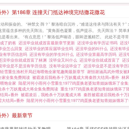
外》第186章 连撞天门抵达神境完结撒花撒花
和振奋的。 “神禁文·阵？” 黎洛暗自沉吟，“难道这传承与阵法有关？”
这里蕴含多种的先天阵法。”黄角面色凝重，低声提示。 先天阵法？ 简
看出来。 “有点意思！” 黎洛低声喃语，眼眸迸溅精芒。 此处不是寻常地
就成了奶爸
还没毕业就成首富最新章节更新
还没毕业有学历证书吗
还没
毕业怎么回复
还没毕业的算应届毕业生吗
还没毕业的叫什么
还没有毕
业有学历信息吗
还没有毕业的学生叫什么
还没毕业算最高学历吗
还没
还没毕业你就成首富了林渊
没毕业又叫什么
还没毕业你就成首富了
还
没毕业是不是没有学历信息
没有毕业说毕业了
还没毕业是不是没有学
轻雪重生渔村开局赶海喂饱全家笔趣阁最新章节
谢恒谢涵高武外甥女被
全家全集免费阅读
被霸凌后我枪杀十万妖魔成大将秦胜大结局+番外
林
喂饱全家
陆星河何小雨何小雪重生1977鸡蛋换老婆知青姐妹饿坏了全
枪杀十万妖魔成大将全集免费阅读
重生1977鸡蛋换老婆知青姐妹饿坏了
结局+番外
被霸凌后，我枪杀十万妖魔成大将
秦胜被霸凌后我枪杀十万
雪大结局+番外
陆星河何小雨何小雪重生1977鸡蛋换老婆知青姐妹饿坏
番外》最新章节
章 魂藤果那就洗劫天圣教吧
第184章 手搓SSS级战甲这还