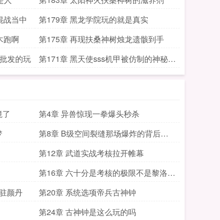
混战当中
第179章 黑龙学院玩的就是真实
木跑啊
第175章 再现扶桑神树烛龙遗骸到手
搞批发的玩
第171章 黑天使sss机甲被仿制的神秘盒
体
境了
第4章 异兽惊现一拳爆头秒杀
梦
第8章 B级空间裂缝那场爆炸的背后事
件
第12章 武道实战考核拉开帷幕
第16章 六十分是考核的极限不是黎洛的
极限
血驻颜丹
第20章 系统选项帝兵古神钟
第24章 古神钟是这么玩的吗