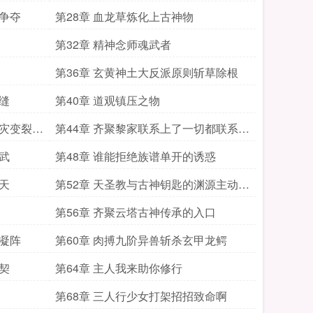
的争夺
第28章 血龙草炼化上古神物
第32章 精神念师魂武者
第36章 玄黄神土大反派原则斩草除根
缝
第40章 道观镇压之物
与灾变裂缝
第44章 齐聚黎家联系上了一切都联系上
了
武
第48章 谁能拒绝族谱单开的诱惑
天
第52章 天圣教与古神钥匙的渊源主动送
上门来
第56章 齐聚云塔古神传承的入口
血凝阵
第60章 肉搏九阶异兽斩杀玄甲龙鳄
契
第64章 主人我来助你修行
第68章 三人行少女打架招招致命啊