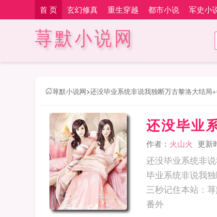
首 页
玄幻修真
重生穿越
都市小说
军史小
荨默小说网
荨默小说网
>
还没毕业系统非说我独断万古黎洛大结局+
还没毕业
作者：
火山火
更新时间
还没毕业系统非说
毕业系统非说我独
三秒记住本站：荨默小说网 网址：
番外