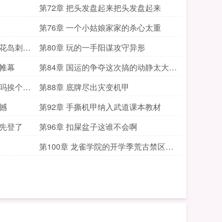
第72章 把头发盘起来把头发盘起来
第76章 一个小姑娘家家的杀心太重
樱花岛刺不
第80章 玩的一手阳谋攻守异形
开帷幕
第84章 国运的争夺这次搞的动静太大了
吧
会吗挨个点
第88章 底牌尽出灾变机甲
撼
第92章 手撕机甲纳入武道课本教材
足先登了
第96章 扣屎盆子这谁不会啊
第100章 龙雀学院的开学季荒古禁区的
开启