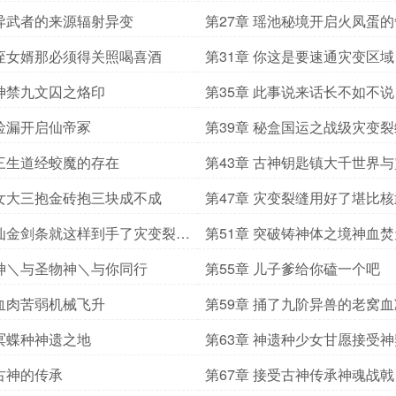
 异武者的来源辐射异变
第27章 瑶池秘境开启火凤蛋
 侄女婿那必须得关照喝喜酒
第31章 你这是要速通灾变区域
 神禁九文囚之烙印
第35章 此事说来话长不如不说
 捡漏开启仙帝冢
第39章 秘盒国运之战级灾变裂
 三生道经蛟魔的存在
第43章 古神钥匙镇大千世界
的联系
 女大三抱金砖抱三块成不成
第47章 灾变裂缝用好了堪比核
 仙金剑条就这样到手了灾变裂缝
第51章 突破铸神体之境神血焚
明
 神＼与圣物神＼与你同行
第55章 儿子爹给你磕一个吧
 血肉苦弱机械飞升
第59章 捅了九阶异兽的老窝
 冥蝶种神遗之地
第63章 神遗种少女甘愿接受神
 古神的传承
第67章 接受古神传承神魂战戟