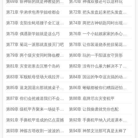
啊
第69章 斩神斩的就是神教徒的信
第70章 神魂双修还可以这样玩
仰崩塌
第71章 学弟求包养学姐啥都会
第72章 把头发盘起来把头发盘起
来
第73章 玄阳生蚝塔腰子全汇这可
第74章 两把古神钥匙同时出现你
是生死之战
们想屁吃
第75章 偶遇新学姐就是这么巧
第76章 一个小姑娘家家的杀心太
重
第77章 菊花一派那就直接灭门吧
第78章 让你装逼烧杀抢掠菊花一
派
第79章 两个级灾变同时降临樱花
第80章 玩的一手阳谋攻守异形
岛刺不刺激
第81章 灾变岩浆击沉整个岛屿
第82章 没有什么暴力解决不了的
有的话就祭出帝兵
第83章 军舰航母登场大戏拉开帷
第84章 国运的争夺这次搞的动静
幕
太大了吧
第85章 逼龙国退出那就掀桌子谁
第86章 蜥蜴都被你们糟蹋还怕吃
也别吃
人肉
第87章 你们会抢难道我们不会吗
第88章 底牌尽出灾变机甲
挨个点卯
第89章 级机甲齐聚来一场徒手撕
第90章 让我偷袭就凭你也配
机甲
第91章 手撕机甲造成的亿点震撼
第92章 手撕机甲纳入武道课本教
材
第93章 神炼古塔收割一波波的迷
第94章 神禁文法那可真是太棒了